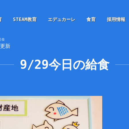
育
STEAM教育
エデュカーレ
食育
採用情報
給食
9更新
9/29今日の給食
、