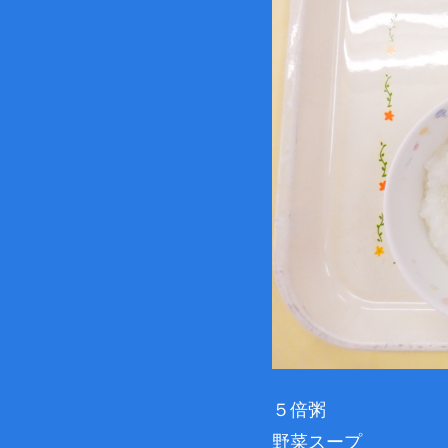
５倍粥
野菜スープ