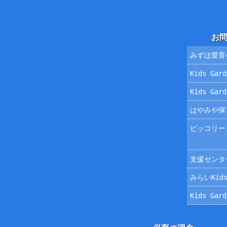
お
みずほ愛育
Kids Ga
Kids Ga
はやみや保
ピッコリー
支援センタ
みらいKids
Kids Ga