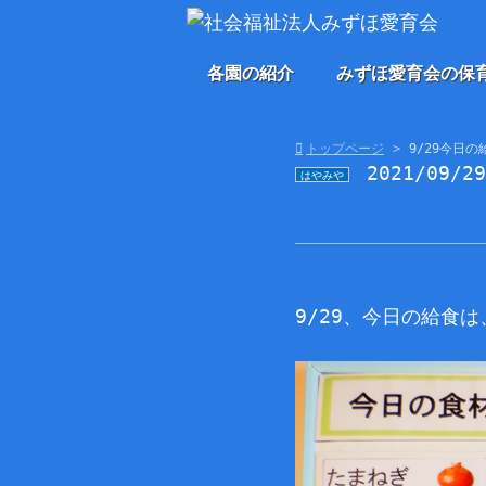
各園の紹介
みずほ愛育会の保
トップページ
9/29今日の
2021/09/2
はやみや
9/29、今日の給食は