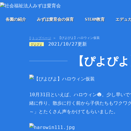
各園の紹介
みずほ愛育会の保育
STEAM教育
エデュ
【ぴよぴよ】ハロウィン仮装
トップページ
2021/10/27更新
ぴよぴよ
【ぴよぴよ
10月31日といえば、ハロウィン🎃。少し早
緒に作り、散歩に行く前から子供たちもワクワ
～」とたくさん声をかけてもらいました。