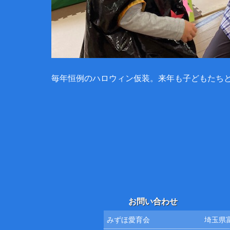
毎年恒例のハロウィン仮装。来年も子どもたち
お問い合わせ
みずほ愛育会
埼玉県富