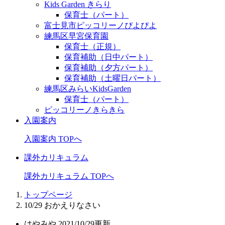
Kids Garden きらり
保育士（パート）
富士見市ピッコリーノぴよぴよ
練馬区早宮保育園
保育士（正規）
保育補助（日中パート）
保育補助（夕方パート）
保育補助（土曜日パート）
練馬区みらいKidsGarden
保育士（パート）
ピッコリーノきらきら
入園案内
入園案内 TOPへ
課外カリキュラム
課外カリキュラム TOPへ
トップページ
10/29 おかえりなさい
はやみや
2021/10/29更新