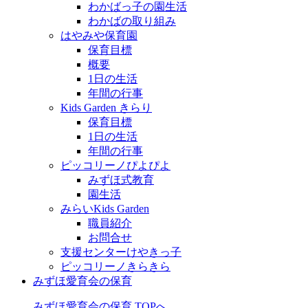
わかばっ子の園生活
わかばの取り組み
はやみや保育園
保育目標
概要
1日の生活
年間の行事
Kids Garden きらり
保育目標
1日の生活
年間の行事
ピッコリーノぴよぴよ
みずほ式教育
園生活
みらいKids Garden
職員紹介
お問合せ
支援センターけやきっ子
ピッコリーノきらきら
みずほ愛育会の保育
みずほ愛育会の保育 TOPへ