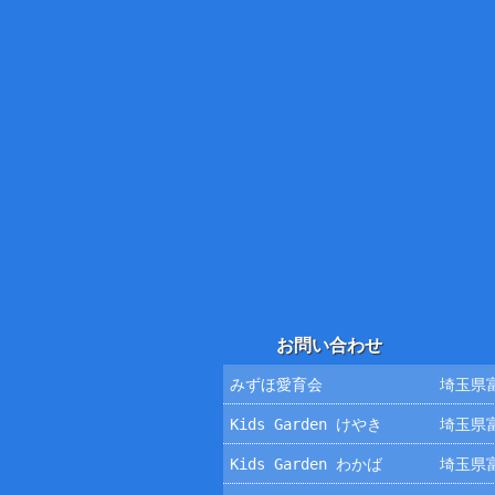
お問い合わせ
みずほ愛育会
埼玉県富
Kids Garden けやき
埼玉県富
Kids Garden わかば
埼玉県富