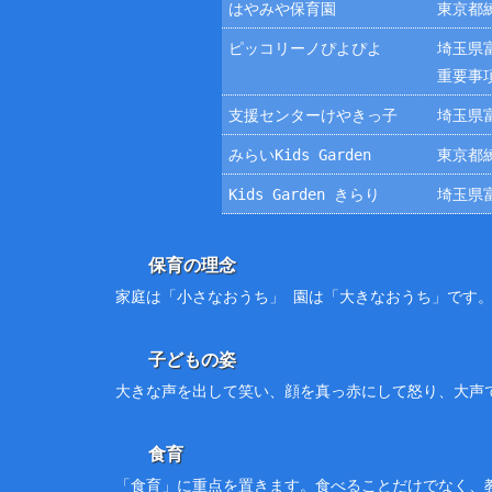
はやみや保育園
東京都練
ピッコリーノぴよぴよ
埼玉県富
重要事
支援センターけやきっ子
埼玉県富
みらいKids Garden
東京都練
Kids Garden きらり
埼玉県富
保育の理念
家庭は「小さなおうち」 園は「大きなおうち」です
子どもの姿
大きな声を出して笑い、顔を真っ赤にして怒り、大声
食育
「食育」に重点を置きます。食べることだけでなく、