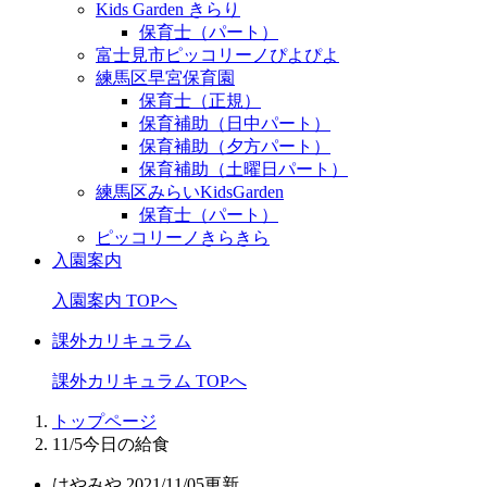
Kids Garden きらり
保育士（パート）
富士見市ピッコリーノぴよぴよ
練馬区早宮保育園
保育士（正規）
保育補助（日中パート）
保育補助（夕方パート）
保育補助（土曜日パート）
練馬区みらいKidsGarden
保育士（パート）
ピッコリーノきらきら
入園案内
入園案内 TOPへ
課外カリキュラム
課外カリキュラム TOPへ
トップページ
11/5今日の給食
はやみや
2021/11/05更新