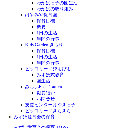
わかばっ子の園生活
わかばの取り組み
はやみや保育園
保育目標
概要
1日の生活
年間の行事
Kids Garden きらり
保育目標
1日の生活
年間の行事
ピッコリーノぴよぴよ
みずほ式教育
園生活
みらいKids Garden
職員紹介
お問合せ
支援センターけやきっ子
ピッコリーノきらきら
みずほ愛育会の保育
みずほ愛育会の保育 TOPへ