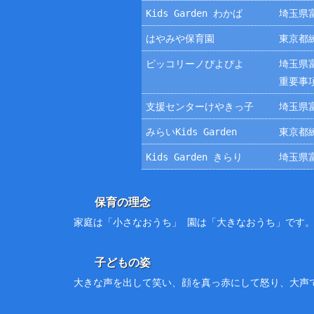
Kids Garden わかば
埼玉県富
はやみや保育園
東京都練
ピッコリーノぴよぴよ
埼玉県富
重要事
支援センターけやきっ子
埼玉県富
みらいKids Garden
東京都練
Kids Garden きらり
埼玉県富
保育の理念
家庭は「小さなおうち」 園は「大きなおうち」です
子どもの姿
大きな声を出して笑い、顔を真っ赤にして怒り、大声