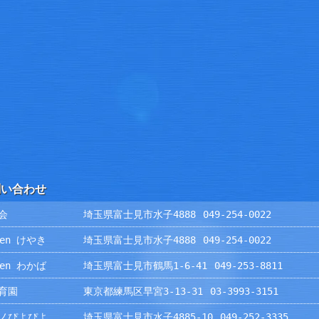
問い合わせ
会
埼玉県富士見市水子4888
049-254-0022
rden けやき
埼玉県富士見市水子4888
049-254-0022
rden わかば
埼玉県富士見市鶴馬1-6-41
049-253-8811
育園
東京都練馬区早宮3-13-31
03-3993-3151
ノぴよぴよ
埼玉県富士見市水子4885-10
049-252-3335