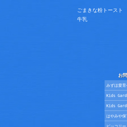
ごまきな粉トースト
牛乳
お
みずほ愛育
Kids Ga
Kids Ga
はやみや保
ピッコリー