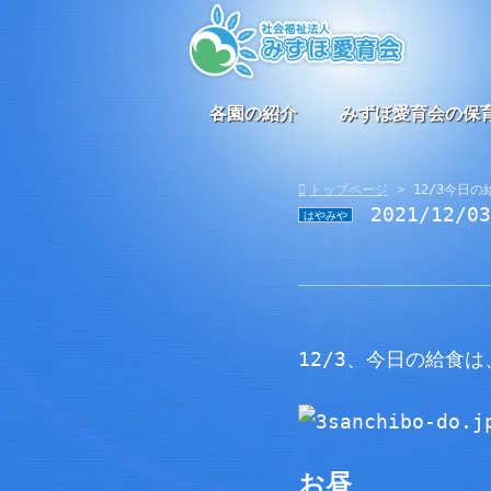
各園の紹介
みずほ愛育会の保
トップページ
12/3今日の
2021/12/0
はやみや
12/3、今日の給食は
お昼