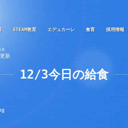
育
STEAM教育
エデュカーレ
食育
採用情報
給食
3更新
12/3今日の給食
、