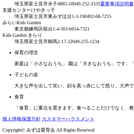
埼玉県富士見市水子4885-10
049-252-3335
重要事項説明書
支援センターけやきっ子
埼玉県富士見市東みずほ台1-3-19
0492-68-7255
みらいKids Garden
東京都練馬区桜台1-4-5
03-6914-7321
Kids Garden きらり
埼玉県富士見市鶴馬2-17-32
049-255-1234
保育の理念
家庭は「小さなおうち」 園は「大きなおうち」です。
子どもの姿
大きな声を出して笑い、顔を真っ赤にして怒り、大声で
食育
「食育」に重点を置きます。食べることだけでなく、教
個人情報保護方針
カスタマーハラスメント
Copyright© みずほ愛育会 All Rights Reserved