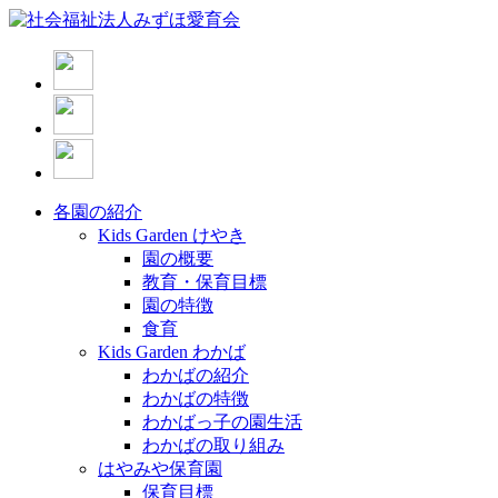
各園の紹介
Kids Garden けやき
園の概要
教育・保育目標
園の特徴
食育
Kids Garden わかば
わかばの紹介
わかばの特徴
わかばっ子の園生活
わかばの取り組み
はやみや保育園
保育目標