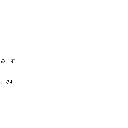
育みます
」です