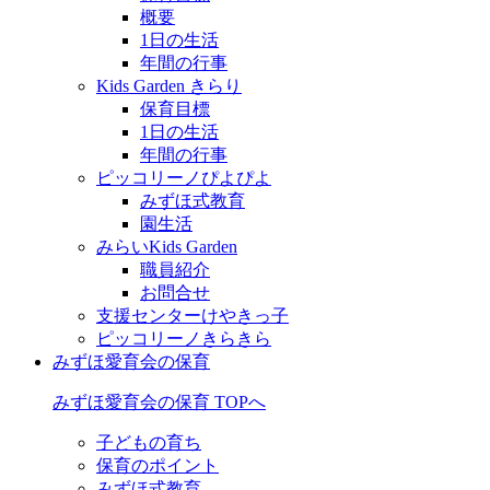
概要
1日の生活
年間の行事
Kids Garden きらり
保育目標
1日の生活
年間の行事
ピッコリーノぴよぴよ
みずほ式教育
園生活
みらいKids Garden
職員紹介
お問合せ
支援センターけやきっ子
ピッコリーノきらきら
みずほ愛育会の保育
みずほ愛育会の保育 TOPへ
子どもの育ち
保育のポイント
みずほ式教育