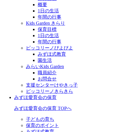
概要
1日の生活
年間の行事
Kids Garden きらり
保育目標
1日の生活
年間の行事
ピッコリーノぴよぴよ
みずほ式教育
園生活
みらいKids Garden
職員紹介
お問合せ
支援センターけやきっ子
ピッコリーノきらきら
みずほ愛育会の保育
みずほ愛育会の保育 TOPへ
子どもの育ち
保育のポイント
みずほ式教育