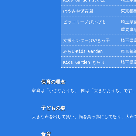
Kids Garden わかば
埼玉県富
はやみや保育園
東京都練
ピッコリーノぴよぴよ
埼玉県富
重要事
支援センターけやきっ子
埼玉県富
みらいKids Garden
東京都練
Kids Garden きらり
埼玉県富
保育の理念
家庭は「小さなおうち」 園は「大きなおうち」です
子どもの姿
大きな声を出して笑い、顔を真っ赤にして怒り、大声
食育