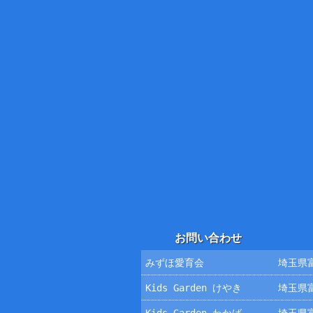
お問い合わせ
みずほ愛育会
埼玉県富
Kids Garden けやき
埼玉県富