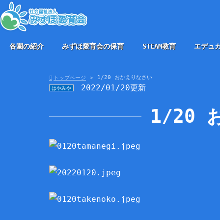
各園の紹介
みずほ愛育会の保育
STEAM教育
エデュ
1/20 おかえりなさい
トップページ
2022/01/20更新
はやみや
1/20