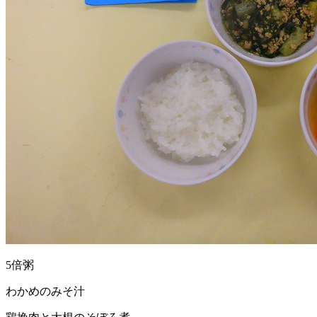
5倍粥
わかめのみそ汁