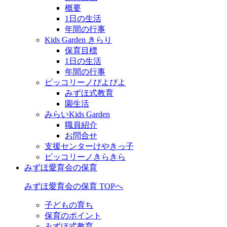
概要
1日の生活
年間の行事
Kids Garden きらり
保育目標
1日の生活
年間の行事
ピッコリーノぴよぴよ
みずほ式教育
園生活
みらいKids Garden
職員紹介
お問合せ
支援センターけやきっ子
ピッコリーノきらきら
みずほ愛育会の保育
みずほ愛育会の保育 TOPへ
子どもの育ち
保育のポイント
みずほ式教育