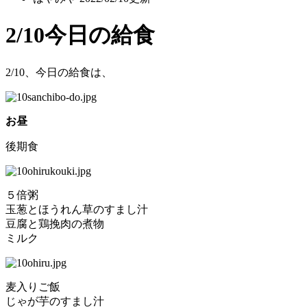
2/10今日の給食
2/10、今日の給食は、
お昼
後期食
５倍粥
玉葱とほうれん草のすまし汁
豆腐と鶏挽肉の煮物
ミルク
麦入りご飯
じゃが芋のすまし汁