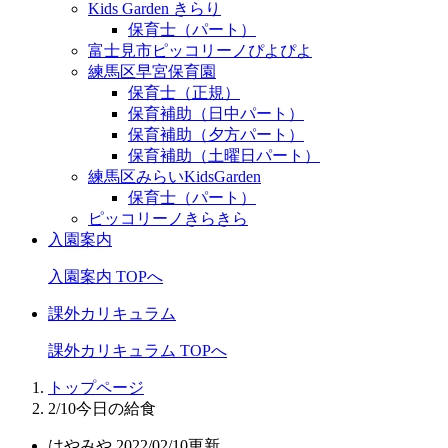
Kids Garden きらり
保育士（パート）
富士見市ピッコリーノぴよぴよ
練馬区早宮保育園
保育士（正規）
保育補助（日中パート）
保育補助（夕方パート）
保育補助（土曜日パート）
練馬区みらいKidsGarden
保育士（パート）
ピッコリーノきらきら
入園案内
入園案内 TOPへ
課外カリキュラム
課外カリキュラム TOPへ
トップページ
2/10今日の給食
はやみや
2022/02/10更新