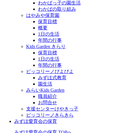
わかばっ子の園生活
わかばの取り組み
はやみや保育園
保育目標
概要
1日の生活
年間の行事
Kids Garden きらり
保育目標
1日の生活
年間の行事
ピッコリーノぴよぴよ
みずほ式教育
園生活
みらいKids Garden
職員紹介
お問合せ
支援センターけやきっ子
ピッコリーノきらきら
みずほ愛育会の保育
みずほ愛育会の保育 TOPへ