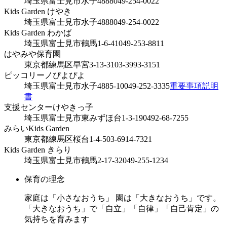
埼玉県富士見市水子4888
049-254-0022
Kids Garden けやき
埼玉県富士見市水子4888
049-254-0022
Kids Garden わかば
埼玉県富士見市鶴馬1-6-41
049-253-8811
はやみや保育園
東京都練馬区早宮3-13-31
03-3993-3151
ピッコリーノぴよぴよ
埼玉県富士見市水子4885-10
049-252-3335
重要事項説明
書
支援センターけやきっ子
埼玉県富士見市東みずほ台1-3-19
0492-68-7255
みらいKids Garden
東京都練馬区桜台1-4-5
03-6914-7321
Kids Garden きらり
埼玉県富士見市鶴馬2-17-32
049-255-1234
保育の理念
家庭は「小さなおうち」 園は「大きなおうち」です。
「大きなおうち」で「自立」「自律」「自己肯定」の
気持ちを育みます