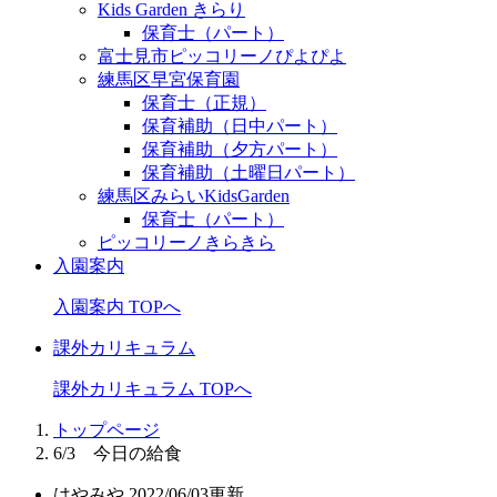
Kids Garden きらり
保育士（パート）
富士見市ピッコリーノぴよぴよ
練馬区早宮保育園
保育士（正規）
保育補助（日中パート）
保育補助（夕方パート）
保育補助（土曜日パート）
練馬区みらいKidsGarden
保育士（パート）
ピッコリーノきらきら
入園案内
入園案内 TOPへ
課外カリキュラム
課外カリキュラム TOPへ
トップページ
6/3 今日の給食
はやみや
2022/06/03更新