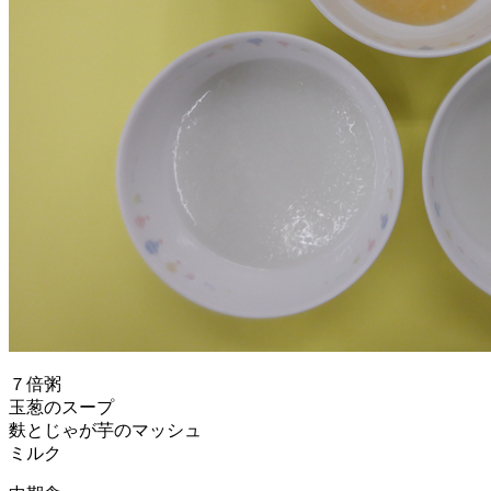
７倍粥
玉葱のスープ
麩とじゃが芋のマッシュ
ミルク