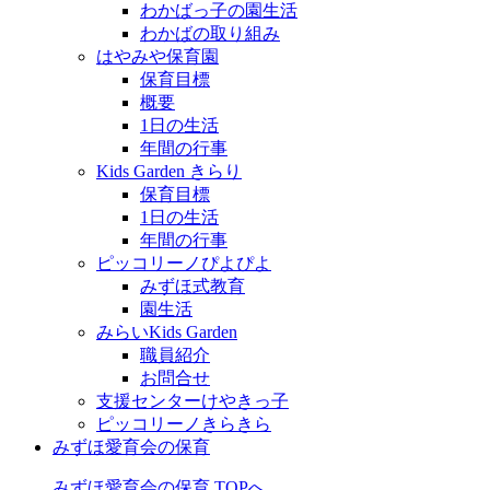
わかばっ子の園生活
わかばの取り組み
はやみや保育園
保育目標
概要
1日の生活
年間の行事
Kids Garden きらり
保育目標
1日の生活
年間の行事
ピッコリーノぴよぴよ
みずほ式教育
園生活
みらいKids Garden
職員紹介
お問合せ
支援センターけやきっ子
ピッコリーノきらきら
みずほ愛育会の保育
みずほ愛育会の保育 TOPへ