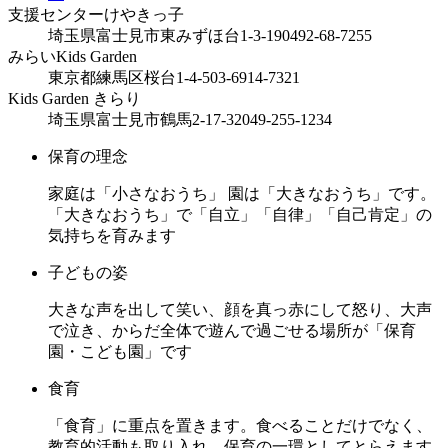
支援センターけやきっ子
埼玉県富士見市東みずほ台1-3-19
0492-68-7255
みらいKids Garden
東京都練馬区桜台1-4-5
03-6914-7321
Kids Garden きらり
埼玉県富士見市鶴馬2-17-32
049-255-1234
保育の理念
家庭は「小さなおうち」 園は「大きなおうち」です。
「大きなおうち」で「自立」「自律」「自己肯定」の
気持ちを育みます
子どもの姿
大きな声を出して笑い、顔を真っ赤にして怒り、大声
で泣き、からだ全体で遊んで過ごせる場所が「保育
園・こども園」です
食育
「食育」に重点を置きます。食べることだけでなく、
教育的活動も取り入れ、保育の一環としてとらえます