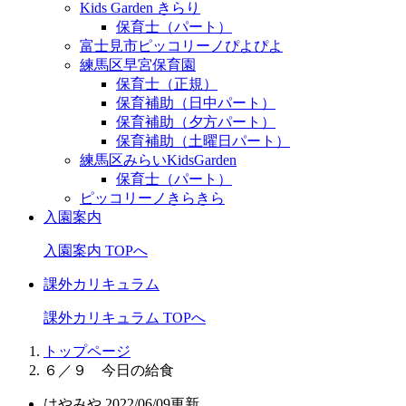
Kids Garden きらり
保育士（パート）
富士見市ピッコリーノぴよぴよ
練馬区早宮保育園
保育士（正規）
保育補助（日中パート）
保育補助（夕方パート）
保育補助（土曜日パート）
練馬区みらいKidsGarden
保育士（パート）
ピッコリーノきらきら
入園案内
入園案内 TOPへ
課外カリキュラム
課外カリキュラム TOPへ
トップページ
６／９ 今日の給食
はやみや
2022/06/09更新