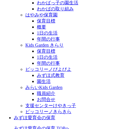
わかばっ子の園生活
わかばの取り組み
はやみや保育園
保育目標
概要
1日の生活
年間の行事
Kids Garden きらり
保育目標
1日の生活
年間の行事
ピッコリーノぴよぴよ
みずほ式教育
園生活
みらいKids Garden
職員紹介
お問合せ
支援センターけやきっ子
ピッコリーノきらきら
みずほ愛育会の保育
みずほ愛育会の保育 TOPへ