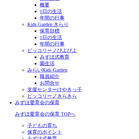
概要
1日の生活
年間の行事
Kids Garden きらり
保育目標
1日の生活
年間の行事
ピッコリーノぴよぴよ
みずほ式教育
園生活
みらいKids Garden
職員紹介
お問合せ
支援センターけやきっ子
ピッコリーノきらきら
みずほ愛育会の保育
みずほ愛育会の保育 TOPへ
子どもの育ち
保育のポイント
みずほ式教育