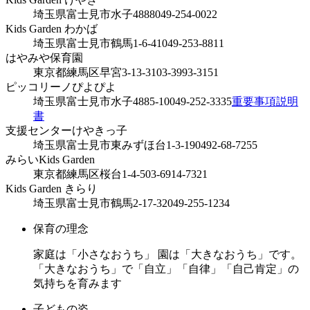
埼玉県富士見市水子4888
049-254-0022
Kids Garden わかば
埼玉県富士見市鶴馬1-6-41
049-253-8811
はやみや保育園
東京都練馬区早宮3-13-31
03-3993-3151
ピッコリーノぴよぴよ
埼玉県富士見市水子4885-10
049-252-3335
重要事項説明
書
支援センターけやきっ子
埼玉県富士見市東みずほ台1-3-19
0492-68-7255
みらいKids Garden
東京都練馬区桜台1-4-5
03-6914-7321
Kids Garden きらり
埼玉県富士見市鶴馬2-17-32
049-255-1234
保育の理念
家庭は「小さなおうち」 園は「大きなおうち」です。
「大きなおうち」で「自立」「自律」「自己肯定」の
気持ちを育みます
子どもの姿