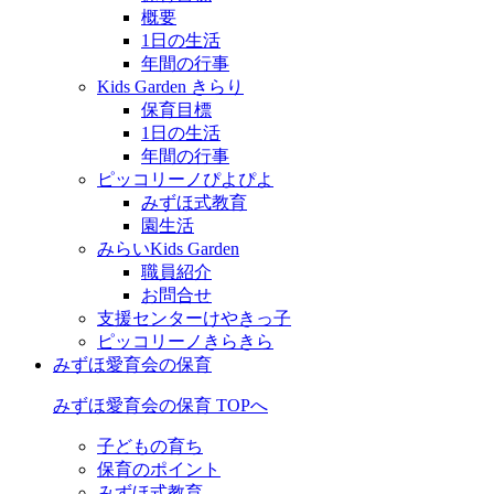
概要
1日の生活
年間の行事
Kids Garden きらり
保育目標
1日の生活
年間の行事
ピッコリーノぴよぴよ
みずほ式教育
園生活
みらいKids Garden
職員紹介
お問合せ
支援センターけやきっ子
ピッコリーノきらきら
みずほ愛育会の保育
みずほ愛育会の保育 TOPへ
子どもの育ち
保育のポイント
みずほ式教育