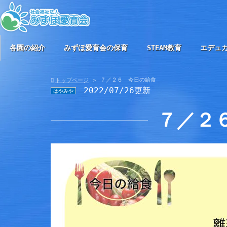
各園の紹介
みずほ愛育会の保育
STEAM教育
エデュ
７／２６ 今日の給食
トップページ
2022/07/26更新
はやみや
７／２