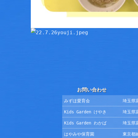
お問い合わせ
みずほ愛育会
埼玉県富
Kids Garden けやき
埼玉県富
Kids Garden わかば
埼玉県富
はやみや保育園
東京都練