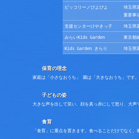
ピッコリーノぴよぴよ
埼玉県富
重要事
支援センターけやきっ子
埼玉県富
みらいKids Garden
東京都練
Kids Garden きらり
埼玉県富
保育の理念
家庭は「小さなおうち」 園は「大きなおうち」です
子どもの姿
大きな声を出して笑い、顔を真っ赤にして怒り、大声
食育
「食育」に重点を置きます。食べることだけでなく、