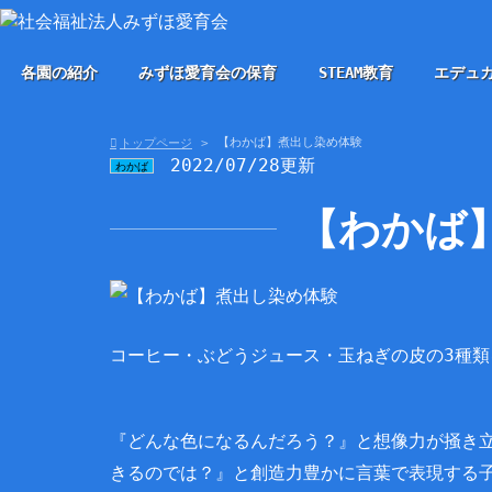
各園の紹介
みずほ愛育会の保育
STEAM教育
エデュ
【わかば】煮出し染め体験
トップページ
2022/07/28更新
わかば
【わかば
コーヒー・ぶどうジュース・玉ねぎの皮の3種
『どんな色になるんだろう？』と想像力が掻き
きるのでは？』と創造力豊かに言葉で表現する