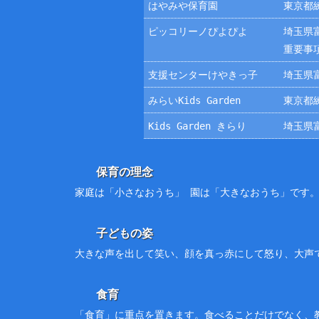
はやみや保育園
東京都練
ピッコリーノぴよぴよ
埼玉県富
重要事
支援センターけやきっ子
埼玉県富
みらいKids Garden
東京都練
Kids Garden きらり
埼玉県富
保育の理念
家庭は「小さなおうち」 園は「大きなおうち」です
子どもの姿
大きな声を出して笑い、顔を真っ赤にして怒り、大声
食育
「食育」に重点を置きます。食べることだけでなく、