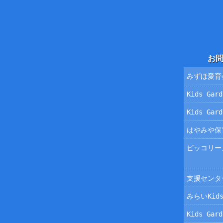
お
みずほ愛育
Kids Ga
Kids Ga
はやみや保
ピッコリー
支援センタ
みらいKids
Kids Ga