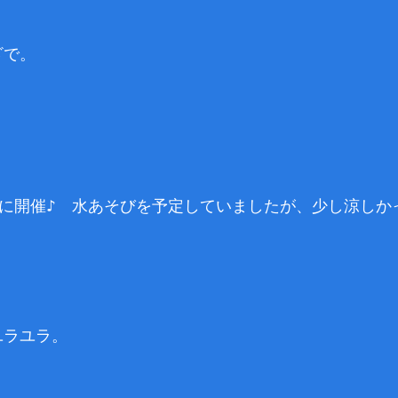
ざで。
対象に開催♪ 水あそびを予定していましたが、少し涼し
ユラユラ。