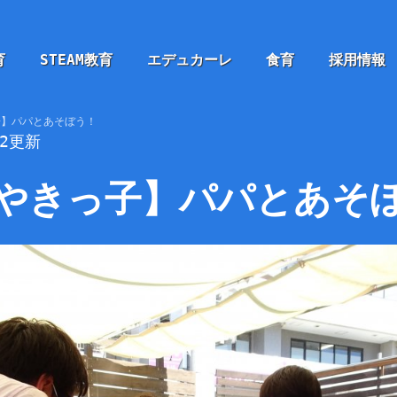
育
STEAM教育
エデュカーレ
食育
採用情報
子】パパとあそぼう！
12更新
やきっ子】パパとあそ