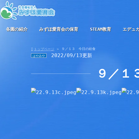
各園の紹介
みずほ愛育会の保育
STEAM教育
エデュ
９／１３ 今日の給食
トップページ
2022/09/13更新
はやみや
９／１