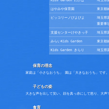
Kids Garden わかば
埼玉県富
はやみや保育園
東京都練
ピッコリーノぴよぴよ
埼玉県富
重要事
支援センターけやきっ子
埼玉県富
みらいKids Garden
東京都練
Kids Garden きらり
埼玉県富
保育の理念
家庭は「小さなおうち」 園は「大きなおうち」です
子どもの姿
大きな声を出して笑い、顔を真っ赤にして怒り、大声
食育