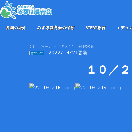
各園の紹介
みずほ愛育会の保育
STEAM教育
エデュ
１０／２１ 今日の給食
トップページ
2022/10/21更新
はやみや
１０／２