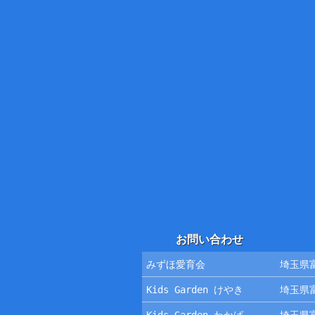
お問い合わせ
みずほ愛育会
埼玉県富
Kids Garden けやき
埼玉県富