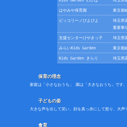
Kids Garden わかば
埼玉県富
はやみや保育園
東京都練
ピッコリーノぴよぴよ
埼玉県富
重要事
支援センターけやきっ子
埼玉県富
みらいKids Garden
東京都練
Kids Garden きらり
埼玉県富
保育の理念
家庭は「小さなおうち」 園は「大きなおうち」です
子どもの姿
大きな声を出して笑い、顔を真っ赤にして怒り、大声
食育