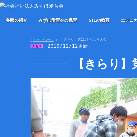
各園の紹介
みずほ愛育会の保育
STEAM教育
エデュ
【きらり】第1回もちつき大会
トップページ
2019/12/12更新
きらり
【きらり】