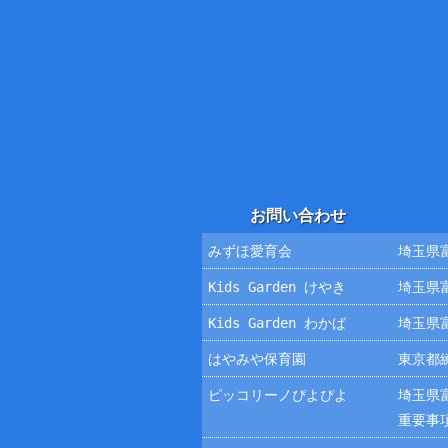
お問い合わせ
みずほ愛育会
埼玉県富
Kids Garden けやき
埼玉県富
Kids Garden わかば
埼玉県富
はやみや保育園
東京都練
ピッコリーノぴよぴよ
埼玉県富
重要事