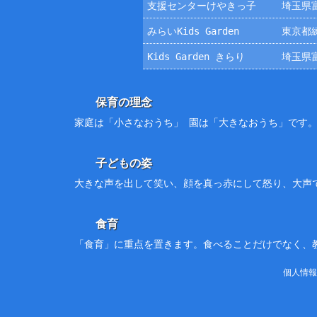
支援センターけやきっ子
埼玉県富
みらいKids Garden
東京都練
Kids Garden きらり
埼玉県富
保育の理念
家庭は「小さなおうち」 園は「大きなおうち」です
子どもの姿
大きな声を出して笑い、顔を真っ赤にして怒り、大声
食育
「食育」に重点を置きます。食べることだけでなく、
個人情報