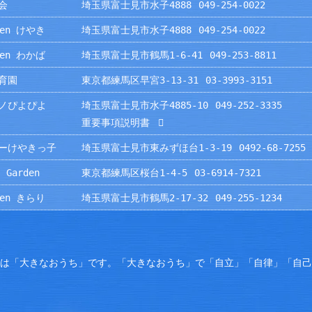
会
埼玉県富士見市水子4888
049-254-0022
rden けやき
埼玉県富士見市水子4888
049-254-0022
rden わかば
埼玉県富士見市鶴馬1-6-41
049-253-8811
育園
東京都練馬区早宮3-13-31
03-3993-3151
ノぴよぴよ
埼玉県富士見市水子4885-10
049-252-3335
重要事項説明書
ーけやきっ子
埼玉県富士見市東みずほ台1-3-19
0492-68-7255
 Garden
東京都練馬区桜台1-4-5
03-6914-7321
rden きらり
埼玉県富士見市鶴馬2-17-32
049-255-1234
園は「大きなおうち」です。「大きなおうち」で「自立」「自律」「自