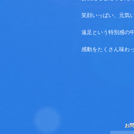
笑顔いっぱい、元気
遠足という特別感の
感動をたくさん味わ
お