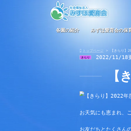
各園の紹介
みずほ愛育会の保
トップページ
【きらり】2
2022/11/18
きらり
【き
お天気にも恵まれ、
お友だちとたくさん