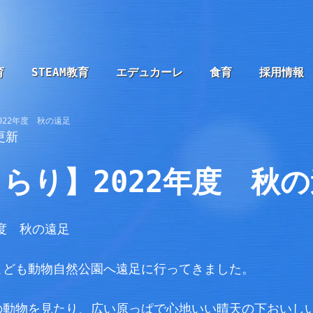
育
STEAM教育
エデュカーレ
食育
採用情報
022年度 秋の遠足
更新
らり】2022年度 秋
こども動物自然公園へ遠足に行ってきました。
の動物を見たり、広い原っぱで心地いい晴天の下おいし