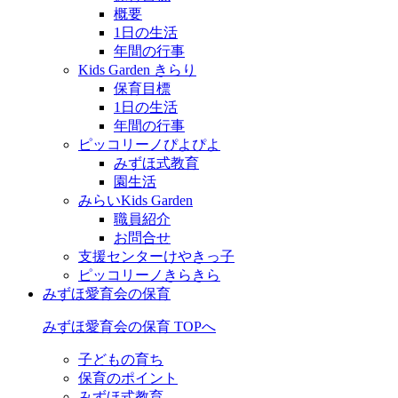
概要
1日の生活
年間の行事
Kids Garden きらり
保育目標
1日の生活
年間の行事
ピッコリーノぴよぴよ
みずほ式教育
園生活
みらいKids Garden
職員紹介
お問合せ
支援センターけやきっ子
ピッコリーノきらきら
みずほ愛育会の保育
みずほ愛育会の保育 TOPへ
子どもの育ち
保育のポイント
みずほ式教育