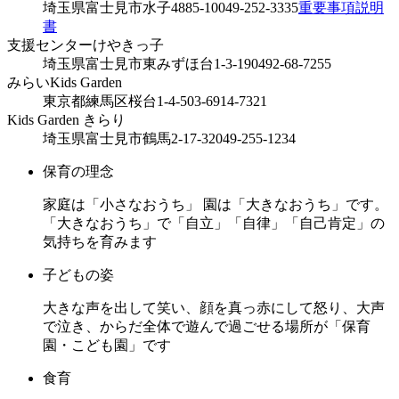
埼玉県富士見市水子4885-10
049-252-3335
重要事項説明
書
支援センターけやきっ子
埼玉県富士見市東みずほ台1-3-19
0492-68-7255
みらいKids Garden
東京都練馬区桜台1-4-5
03-6914-7321
Kids Garden きらり
埼玉県富士見市鶴馬2-17-32
049-255-1234
保育の理念
家庭は「小さなおうち」 園は「大きなおうち」です。
「大きなおうち」で「自立」「自律」「自己肯定」の
気持ちを育みます
子どもの姿
大きな声を出して笑い、顔を真っ赤にして怒り、大声
で泣き、からだ全体で遊んで過ごせる場所が「保育
園・こども園」です
食育