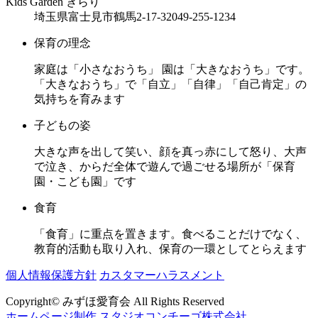
Kids Garden きらり
埼玉県富士見市鶴馬2-17-32
049-255-1234
保育の理念
家庭は「小さなおうち」 園は「大きなおうち」です。
「大きなおうち」で「自立」「自律」「自己肯定」の
気持ちを育みます
子どもの姿
大きな声を出して笑い、顔を真っ赤にして怒り、大声
で泣き、からだ全体で遊んで過ごせる場所が「保育
園・こども園」です
食育
「食育」に重点を置きます。食べることだけでなく、
教育的活動も取り入れ、保育の一環としてとらえます
個人情報保護方針
カスタマーハラスメント
Copyright© みずほ愛育会 All Rights Reserved
ホームページ制作 スタジオコンチーゴ株式会社