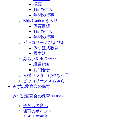
概要
1日の生活
年間の行事
Kids Garden きらり
保育目標
1日の生活
年間の行事
ピッコリーノぴよぴよ
みずほ式教育
園生活
みらいKids Garden
職員紹介
お問合せ
支援センターけやきっ子
ピッコリーノきらきら
みずほ愛育会の保育
みずほ愛育会の保育 TOPへ
子どもの育ち
保育のポイント
みずほ式教育