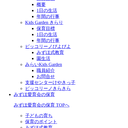
概要
1日の生活
年間の行事
Kids Garden きらり
保育目標
1日の生活
年間の行事
ピッコリーノぴよぴよ
みずほ式教育
園生活
みらいKids Garden
職員紹介
お問合せ
支援センターけやきっ子
ピッコリーノきらきら
みずほ愛育会の保育
みずほ愛育会の保育 TOPへ
子どもの育ち
保育のポイント
みずほ式教育