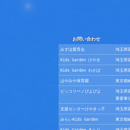
お問い合わせ
みずほ愛育会
埼玉県富
Kids Garden けやき
埼玉県富
Kids Garden わかば
埼玉県富
はやみや保育園
東京都練
ピッコリーノぴよぴよ
埼玉県富
重要事
支援センターけやきっ子
埼玉県富
みらいKids Garden
東京都練
Kids Garden きらり
埼玉県富