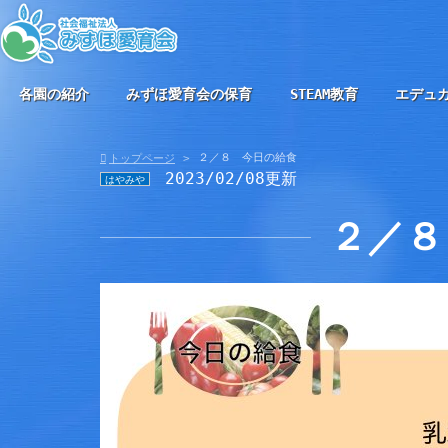
各園の紹介
みずほ愛育会の保育
STEAM教育
エデュ
２／８ 今日の給食
トップページ
2023/02/08更新
はやみや
２／８