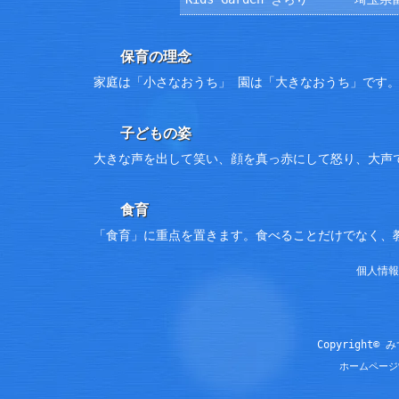
保育の理念
家庭は「小さなおうち」 園は「大きなおうち」です
子どもの姿
大きな声を出して笑い、顔を真っ赤にして怒り、大声
食育
「食育」に重点を置きます。食べることだけでなく、
個人情報
Copyright© 
ホームページ