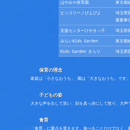
はやみや保育園
東京都練
ピッコリーノぴよぴよ
埼玉県富
重要事
支援センターけやきっ子
埼玉県富
みらいKids Garden
東京都練
Kids Garden きらり
埼玉県富
保育の理念
家庭は「小さなおうち」 園は「大きなおうち」です
子どもの姿
大きな声を出して笑い、顔を真っ赤にして怒り、大声
食育
「食育」に重点を置きます。食べることだけでなく、