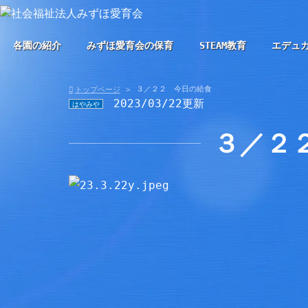
各園の紹介
みずほ愛育会の保育
STEAM教育
エデュ
３／２２ 今日の給食
トップページ
2023/03/22更新
はやみや
３／２