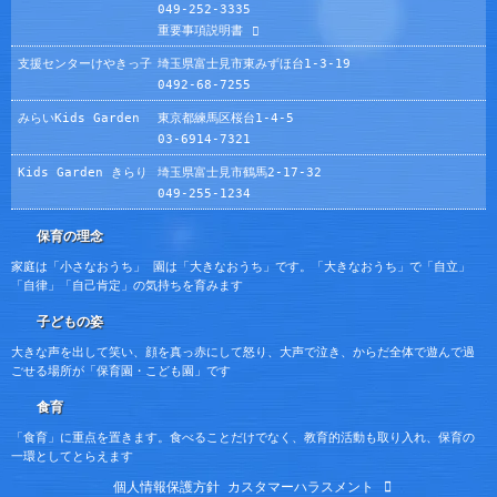
049-252-3335
重要事項説明書
支援センターけやきっ子
埼玉県富士見市東みずほ台1-3-19
0492-68-7255
みらいKids Garden
東京都練馬区桜台1-4-5
03-6914-7321
Kids Garden きらり
埼玉県富士見市鶴馬2-17-32
049-255-1234
保育の理念
家庭は「小さなおうち」 園は「大きなおうち」です。「大きなおうち」で「自立」
「自律」「自己肯定」の気持ちを育みます
子どもの姿
大きな声を出して笑い、顔を真っ赤にして怒り、大声で泣き、からだ全体で遊んで過
ごせる場所が「保育園・こども園」です
食育
「食育」に重点を置きます。食べることだけでなく、教育的活動も取り入れ、保育の
一環としてとらえます
個人情報保護方針
カスタマーハラスメント