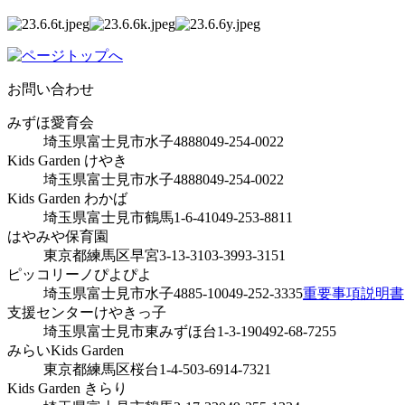
お問い合わせ
みずほ愛育会
埼玉県富士見市水子4888
049-254-0022
Kids Garden けやき
埼玉県富士見市水子4888
049-254-0022
Kids Garden わかば
埼玉県富士見市鶴馬1-6-41
049-253-8811
はやみや保育園
東京都練馬区早宮3-13-31
03-3993-3151
ピッコリーノぴよぴよ
埼玉県富士見市水子4885-10
049-252-3335
重要事項説明書
支援センターけやきっ子
埼玉県富士見市東みずほ台1-3-19
0492-68-7255
みらいKids Garden
東京都練馬区桜台1-4-5
03-6914-7321
Kids Garden きらり