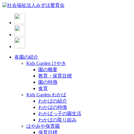
各園の紹介
Kids Garden けやき
園の概要
教育・保育目標
園の特徴
食育
Kids Garden わかば
わかばの紹介
わかばの特徴
わかばっ子の園生活
わかばの取り組み
はやみや保育園
保育目標