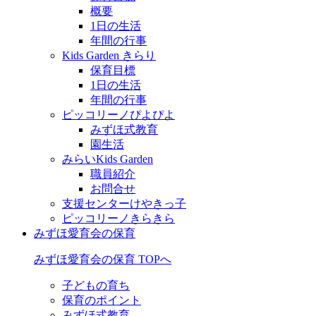
概要
1日の生活
年間の行事
Kids Garden きらり
保育目標
1日の生活
年間の行事
ピッコリーノぴよぴよ
みずほ式教育
園生活
みらいKids Garden
職員紹介
お問合せ
支援センターけやきっ子
ピッコリーノきらきら
みずほ愛育会の保育
みずほ愛育会の保育 TOPへ
子どもの育ち
保育のポイント
みずほ式教育