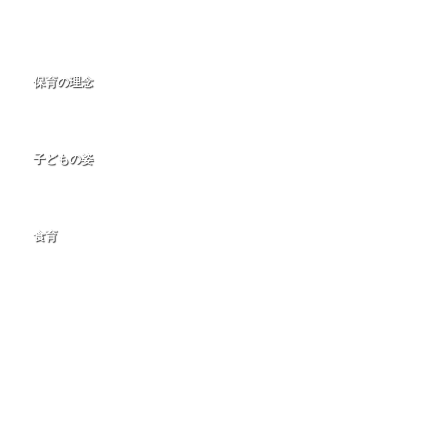
Kids Garden きらり
埼玉県富士見市鶴馬2-17-32
049-255-1234
保育の理念
家庭は「小さなおうち」 園は「大きなおうち」です。「大きなおうち」で「自立」
「自律」「自己肯定」の気持ちを育みます
子どもの姿
大きな声を出して笑い、顔を真っ赤にして怒り、大声で泣き、からだ全体で遊んで過
ごせる場所が「保育園・こども園」です
食育
「食育」に重点を置きます。食べることだけでなく、教育的活動も取り入れ、保育の
一環としてとらえます
個人情報保護方針
カスタマーハラスメント
Copyright© みずほ愛育会 All Rights Reserved
ホームページ制作 スタジオコンチーゴ株式会社