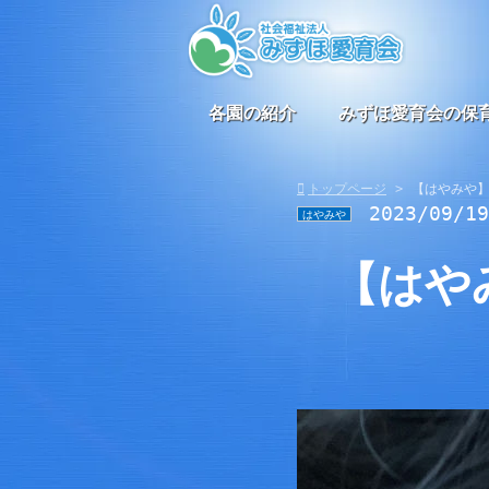
各園の紹介
みずほ愛育会の保
トップページ
【はやみや】
2023/09/1
はやみや
【はや