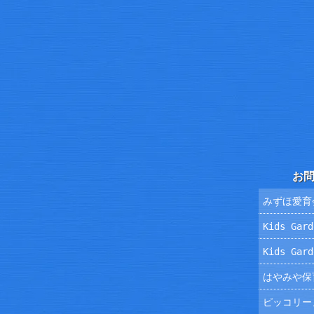
お
みずほ愛育
Kids Ga
Kids Ga
はやみや保
ピッコリー