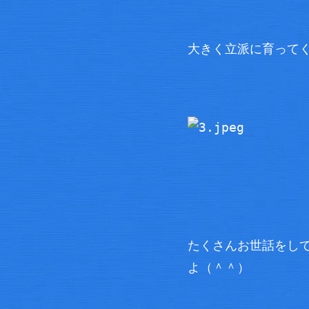
大きく立派に育って
たくさんお世話をし
よ（＾＾）