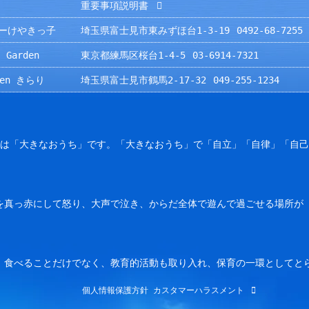
重要事項説明書
ーけやきっ子
埼玉県富士見市東みずほ台1-3-19
0492-68-7255
 Garden
東京都練馬区桜台1-4-5
03-6914-7321
rden きらり
埼玉県富士見市鶴馬2-17-32
049-255-1234
園は「大きなおうち」です。「大きなおうち」で「自立」「自律」「自
を真っ赤にして怒り、大声で泣き、からだ全体で遊んで過ごせる場所が
。食べることだけでなく、教育的活動も取り入れ、保育の一環としてと
個人情報保護方針
カスタマーハラスメント