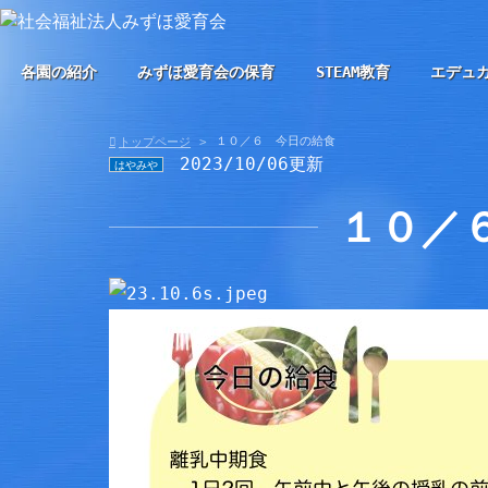
各園の紹介
みずほ愛育会の保育
STEAM教育
エデュ
１０／６ 今日の給食
トップページ
2023/10/06更新
はやみや
１０／