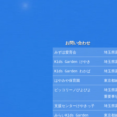
お問い合わせ
みずほ愛育会
埼玉県富
Kids Garden けやき
埼玉県富
Kids Garden わかば
埼玉県富
はやみや保育園
東京都練
ピッコリーノぴよぴよ
埼玉県富
重要事
支援センターけやきっ子
埼玉県富
みらいKids Garden
東京都練