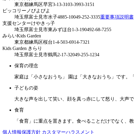
東京都練馬区早宮3-13-31
03-3993-3151
ピッコリーノぴよぴよ
埼玉県富士見市水子4885-10
049-252-3335
重要事項説明書
支援センターけやきっ子
埼玉県富士見市東みずほ台1-3-19
0492-68-7255
みらいKids Garden
東京都練馬区桜台1-4-5
03-6914-7321
Kids Garden きらり
埼玉県富士見市鶴馬2-17-32
049-255-1234
保育の理念
家庭は「小さなおうち」 園は「大きなおうち」です。
子どもの姿
大きな声を出して笑い、顔を真っ赤にして怒り、大声で
食育
「食育」に重点を置きます。食べることだけでなく、教
個人情報保護方針
カスタマーハラスメント