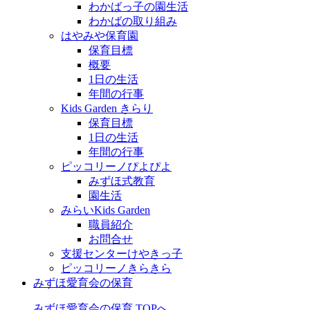
わかばっ子の園生活
わかばの取り組み
はやみや保育園
保育目標
概要
1日の生活
年間の行事
Kids Garden きらり
保育目標
1日の生活
年間の行事
ピッコリーノぴよぴよ
みずほ式教育
園生活
みらいKids Garden
職員紹介
お問合せ
支援センターけやきっ子
ピッコリーノきらきら
みずほ愛育会の保育
みずほ愛育会の保育 TOPへ