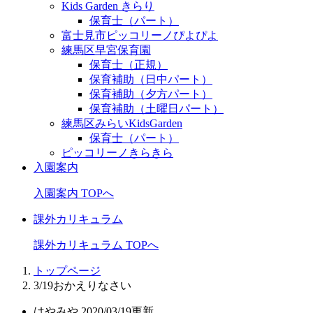
Kids Garden きらり
保育士（パート）
富士見市ピッコリーノぴよぴよ
練馬区早宮保育園
保育士（正規）
保育補助（日中パート）
保育補助（夕方パート）
保育補助（土曜日パート）
練馬区みらいKidsGarden
保育士（パート）
ピッコリーノきらきら
入園案内
入園案内 TOPへ
課外カリキュラム
課外カリキュラム TOPへ
トップページ
3/19おかえりなさい
はやみや
2020/03/19更新