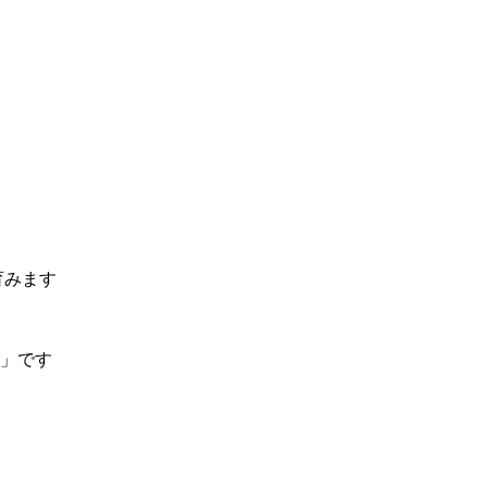
育みます
」です