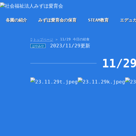
各園の紹介
みずほ愛育会の保育
STEAM教育
エデュ
11/29 今日の給食
トップページ
2023/11/29更新
はやみや
11/