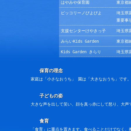
はやみや保育園
東京都練
ピッコリーノぴよぴよ
埼玉県富
重要事
支援センターけやきっ子
埼玉県富
みらいKids Garden
東京都練
Kids Garden きらり
埼玉県富
保育の理念
家庭は「小さなおうち」 園は「大きなおうち」です
子どもの姿
大きな声を出して笑い、顔を真っ赤にして怒り、大声
食育
「食育」に重点を置きます。食べることだけでなく、