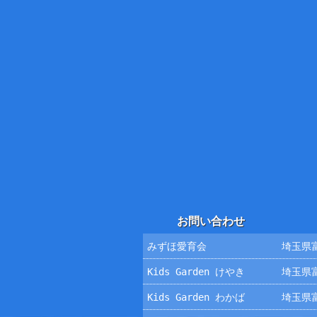
お問い合わせ
みずほ愛育会
埼玉県富
Kids Garden けやき
埼玉県富
Kids Garden わかば
埼玉県富