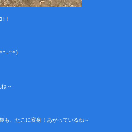
!!
^-^*)
たね～
袋も、たこに変身！あがっているね～