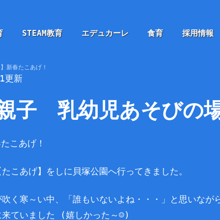
育
STEAM教育
エデュカーレ
食育
採用情報
こ】新春たこあげ！
11更新
親子 乳幼児あそびの
【たこあげ】をしに貝塚公園へ行ってきました。
が吹く寒～い中、「誰もいないよね・・・」と思いなが
来ていました (嬉しかった～☺)