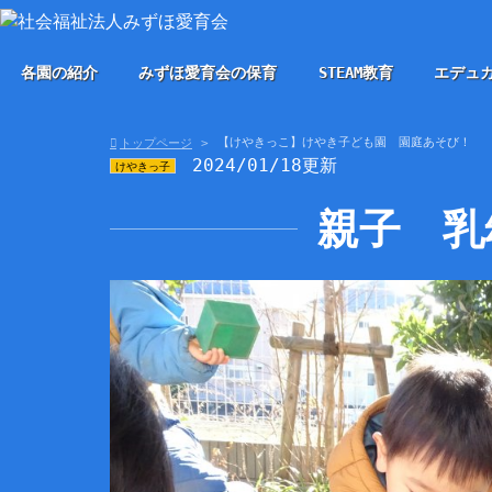
各園の紹介
みずほ愛育会の保育
STEAM教育
エデュ
【けやきっこ】けやき子ども園 園庭あそび！
トップページ
2024/01/18更新
けやきっ子
親子 乳