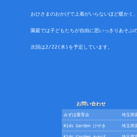
おひさまのおかげで上着がいらないほど暖かく
園庭では子どもたちが自由に思いっきりあそぶ
次回は2/22(木)を予定しています。
お問い合わせ
みずほ愛育会
埼玉県富
Kids Garden けやき
埼玉県富
Kids Garden わかば
埼玉県富