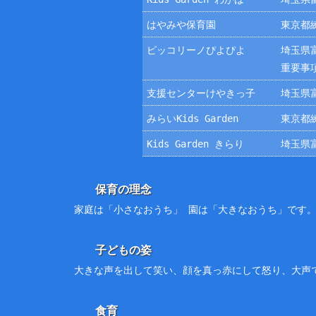
はやみや保育園
東京都練
ピッコリーノぴよぴよ
埼玉県富
重要事
支援センターけやきっ子
埼玉県富
みらいKids Garden
東京都練
Kids Garden きらり
埼玉県富
保育の理念
家庭は「小さなおうち」 園は「大きなおうち」です
子どもの姿
大きな声を出して笑い、顔を真っ赤にして怒り、大声
食育