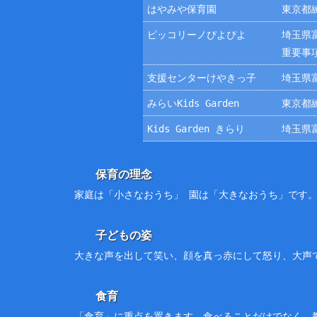
はやみや保育園
東京都練
ピッコリーノぴよぴよ
埼玉県富
重要事
支援センターけやきっ子
埼玉県富
みらいKids Garden
東京都練
Kids Garden きらり
埼玉県富
保育の理念
家庭は「小さなおうち」 園は「大きなおうち」です
子どもの姿
大きな声を出して笑い、顔を真っ赤にして怒り、大声
食育
「食育」に重点を置きます。食べることだけでなく、