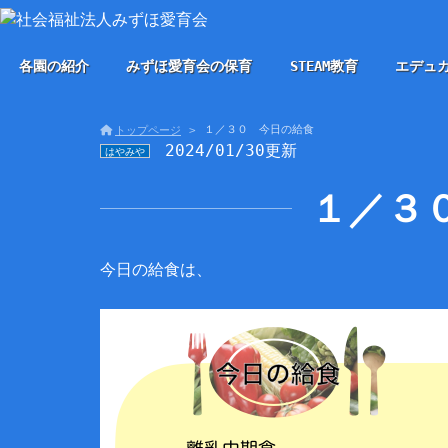
各園の紹介
みずほ愛育会の保育
STEAM教育
エデュ
１／３０ 今日の給食
トップページ
2024/01/30更新
はやみや
１／３
今日の給食は、