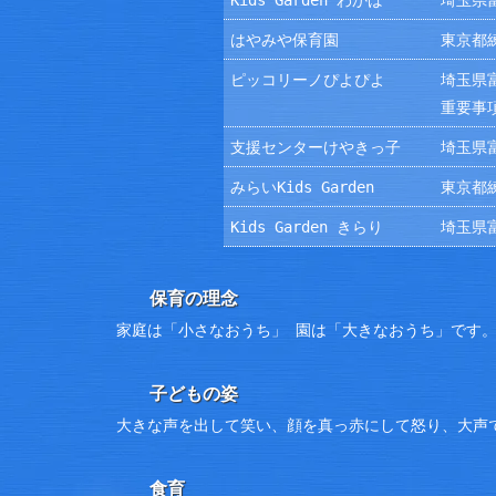
Kids Garden わかば
埼玉県富
はやみや保育園
東京都練
ピッコリーノぴよぴよ
埼玉県富
重要事
支援センターけやきっ子
埼玉県富
みらいKids Garden
東京都練
Kids Garden きらり
埼玉県富
保育の理念
家庭は「小さなおうち」 園は「大きなおうち」です
子どもの姿
大きな声を出して笑い、顔を真っ赤にして怒り、大声
食育