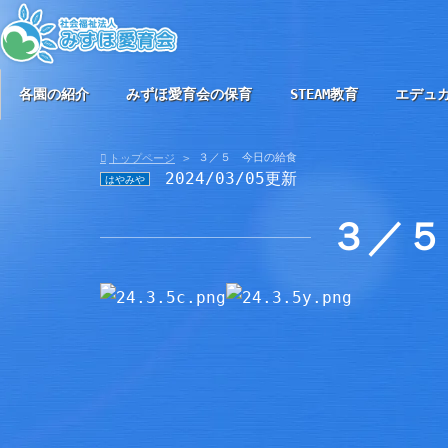
各園の紹介
みずほ愛育会の保育
STEAM教育
エデュ
３／５ 今日の給食
トップページ
2024/03/05更新
はやみや
３／５