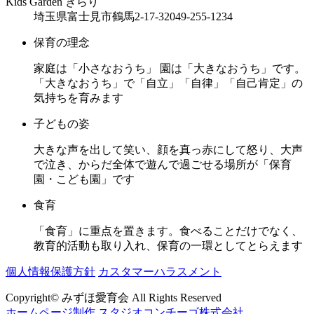
Kids Garden きらり
埼玉県富士見市鶴馬2-17-32
049-255-1234
保育の理念
家庭は「小さなおうち」 園は「大きなおうち」です。
「大きなおうち」で「自立」「自律」「自己肯定」の
気持ちを育みます
子どもの姿
大きな声を出して笑い、顔を真っ赤にして怒り、大声
で泣き、からだ全体で遊んで過ごせる場所が「保育
園・こども園」です
食育
「食育」に重点を置きます。食べることだけでなく、
教育的活動も取り入れ、保育の一環としてとらえます
個人情報保護方針
カスタマーハラスメント
Copyright© みずほ愛育会 All Rights Reserved
ホームページ制作 スタジオコンチーゴ株式会社