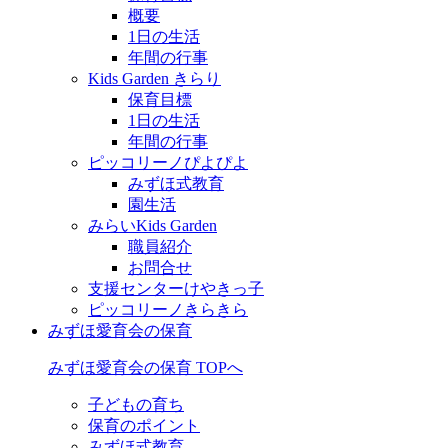
概要
1日の生活
年間の行事
Kids Garden きらり
保育目標
1日の生活
年間の行事
ピッコリーノぴよぴよ
みずほ式教育
園生活
みらいKids Garden
職員紹介
お問合せ
支援センターけやきっ子
ピッコリーノきらきら
みずほ愛育会の保育
みずほ愛育会の保育 TOPへ
子どもの育ち
保育のポイント
みずほ式教育