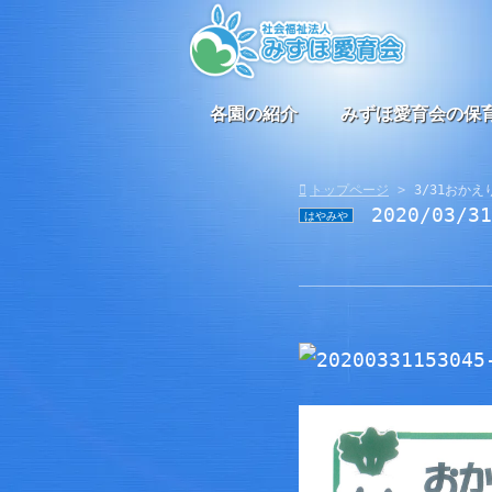
各園の紹介
みずほ愛育会の保
トップページ
3/31おか
2020/03/3
はやみや