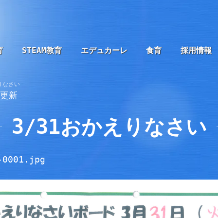
育
STEAM教育
エデュカーレ
食育
採用情報
えりなさい
1更新
3/31おかえりなさい