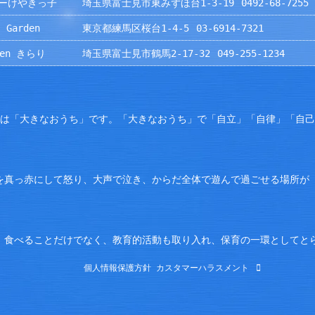
ーけやきっ子
埼玉県富士見市東みずほ台1-3-19
0492-68-7255
 Garden
東京都練馬区桜台1-4-5
03-6914-7321
rden きらり
埼玉県富士見市鶴馬2-17-32
049-255-1234
園は「大きなおうち」です。「大きなおうち」で「自立」「自律」「自
を真っ赤にして怒り、大声で泣き、からだ全体で遊んで過ごせる場所が
。食べることだけでなく、教育的活動も取り入れ、保育の一環としてと
個人情報保護方針
カスタマーハラスメント