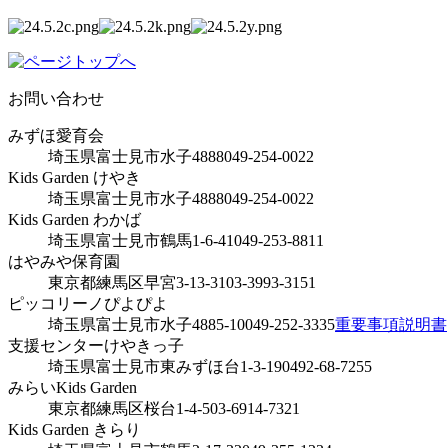
お問い合わせ
みずほ愛育会
埼玉県富士見市水子4888
049-254-0022
Kids Garden けやき
埼玉県富士見市水子4888
049-254-0022
Kids Garden わかば
埼玉県富士見市鶴馬1-6-41
049-253-8811
はやみや保育園
東京都練馬区早宮3-13-31
03-3993-3151
ピッコリーノぴよぴよ
埼玉県富士見市水子4885-10
049-252-3335
重要事項説明書
支援センターけやきっ子
埼玉県富士見市東みずほ台1-3-19
0492-68-7255
みらいKids Garden
東京都練馬区桜台1-4-5
03-6914-7321
Kids Garden きらり