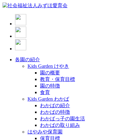
各園の紹介
Kids Garden けやき
園の概要
教育・保育目標
園の特徴
食育
Kids Garden わかば
わかばの紹介
わかばの特徴
わかばっ子の園生活
わかばの取り組み
はやみや保育園
保育目標