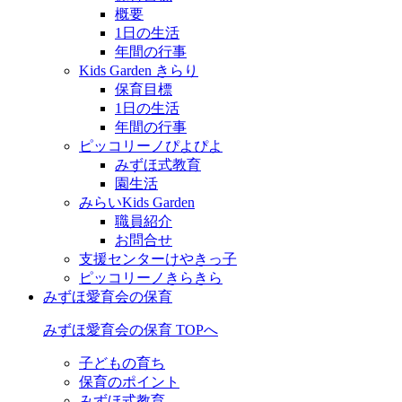
概要
1日の生活
年間の行事
Kids Garden きらり
保育目標
1日の生活
年間の行事
ピッコリーノぴよぴよ
みずほ式教育
園生活
みらいKids Garden
職員紹介
お問合せ
支援センターけやきっ子
ピッコリーノきらきら
みずほ愛育会の保育
みずほ愛育会の保育 TOPへ
子どもの育ち
保育のポイント
みずほ式教育