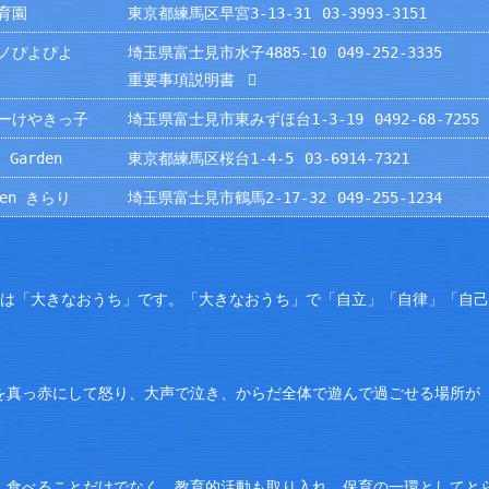
育園
東京都練馬区早宮3-13-31
03-3993-3151
ノぴよぴよ
埼玉県富士見市水子4885-10
049-252-3335
重要事項説明書
ーけやきっ子
埼玉県富士見市東みずほ台1-3-19
0492-68-7255
 Garden
東京都練馬区桜台1-4-5
03-6914-7321
rden きらり
埼玉県富士見市鶴馬2-17-32
049-255-1234
園は「大きなおうち」です。「大きなおうち」で「自立」「自律」「自
を真っ赤にして怒り、大声で泣き、からだ全体で遊んで過ごせる場所が
。食べることだけでなく、教育的活動も取り入れ、保育の一環としてと