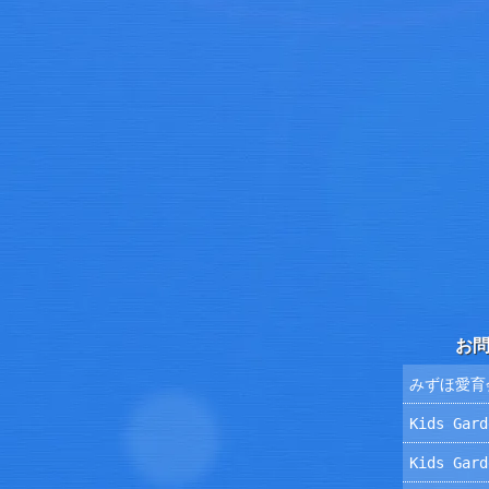
お
みずほ愛育
Kids Ga
Kids Ga