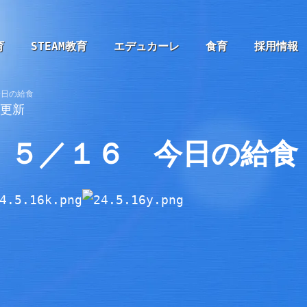
育
STEAM教育
エデュカーレ
食育
採用情報
今日の給食
6更新
５／１６ 今日の給食