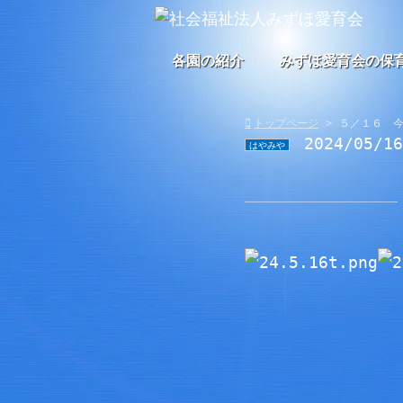
各園の紹介
みずほ愛育会の保
トップページ
５／１６ 
2024/05/1
はやみや