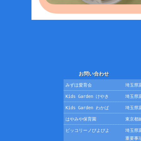
お問い合わせ
みずほ愛育会
埼玉県富
Kids Garden けやき
埼玉県富
Kids Garden わかば
埼玉県富
はやみや保育園
東京都練
ピッコリーノぴよぴよ
埼玉県富
重要事