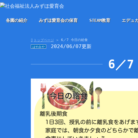
各園の紹介
みずほ愛育会の保育
STEAM教育
エデュ
6／7 今日の給食
トップページ
2024/06/07更新
はやみや
6／