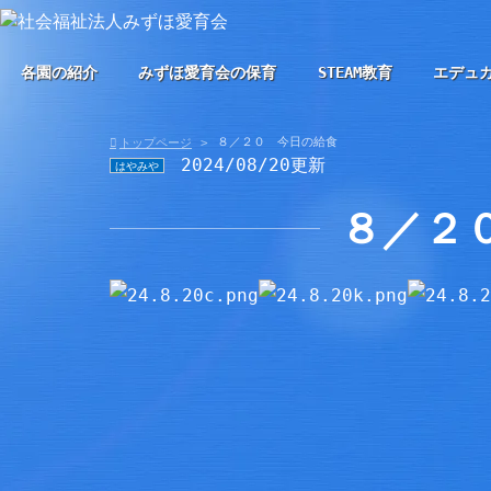
各園の紹介
みずほ愛育会の保育
STEAM教育
エデュ
８／２０ 今日の給食
トップページ
2024/08/20更新
はやみや
８／２