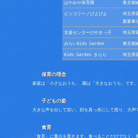
はやみや保育園
東京都練
ピッコリーノぴよぴよ
埼玉県富
重要事
支援センターけやきっ子
埼玉県富
みらいKids Garden
東京都練
Kids Garden きらり
埼玉県富
保育の理念
家庭は「小さなおうち」 園は「大きなおうち」です
子どもの姿
大きな声を出して笑い、顔を真っ赤にして怒り、大声
食育
「食育」に重点を置きます。食べることだけでなく、