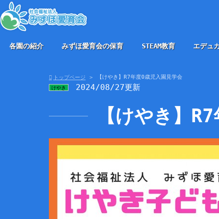
各園の紹介
みずほ愛育会の保育
STEAM教育
エデュ
【けやき】R7年度0歳児入園見学会
トップページ
2024/08/27更新
けやき
【けやき】R7