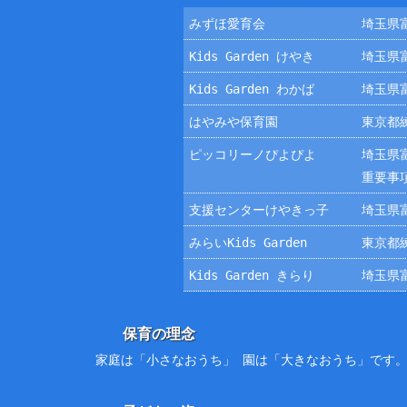
みずほ愛育会
埼玉県富
Kids Garden けやき
埼玉県富
Kids Garden わかば
埼玉県富
はやみや保育園
東京都練
ピッコリーノぴよぴよ
埼玉県富
重要事
支援センターけやきっ子
埼玉県富
みらいKids Garden
東京都練
Kids Garden きらり
埼玉県富
保育の理念
家庭は「小さなおうち」 園は「大きなおうち」です