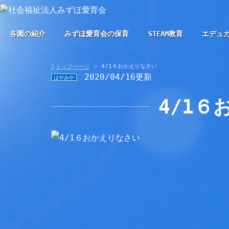
各園の紹介
みずほ愛育会の保育
STEAM教育
エデュ
4/1６おかえりなさい
トップページ
2020/04/16更新
はやみや
4/1