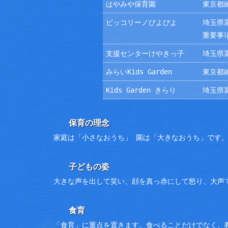
はやみや保育園
東京都練
ピッコリーノぴよぴよ
埼玉県富
重要事
支援センターけやきっ子
埼玉県富
みらいKids Garden
東京都練
Kids Garden きらり
埼玉県富
保育の理念
家庭は「小さなおうち」 園は「大きなおうち」です
子どもの姿
大きな声を出して笑い、顔を真っ赤にして怒り、大声
食育
「食育」に重点を置きます。食べることだけでなく、