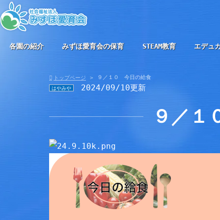
各園の紹介
みずほ愛育会の保育
STEAM教育
エデュ
９／１０ 今日の給食
トップページ
2024/09/10更新
はやみや
９／１