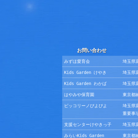
お問い合わせ
みずほ愛育会
埼玉県富
Kids Garden けやき
埼玉県富
Kids Garden わかば
埼玉県富
はやみや保育園
東京都練
ピッコリーノぴよぴよ
埼玉県富
重要事
支援センターけやきっ子
埼玉県富
みらいKids Garden
東京都練