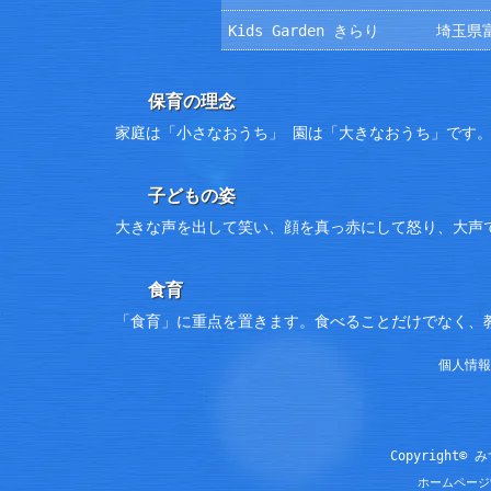
Kids Garden きらり
埼玉県富
保育の理念
家庭は「小さなおうち」 園は「大きなおうち」です
子どもの姿
大きな声を出して笑い、顔を真っ赤にして怒り、大声
食育
「食育」に重点を置きます。食べることだけでなく、
個人情報
Copyright© 
ホームページ