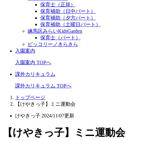
保育士（正規）
保育補助（日中パート）
保育補助（夕方パート）
保育補助（土曜日パート）
練馬区みらいKidsGarden
保育士（パート）
ピッコリーノきらきら
入園案内
入園案内 TOPへ
課外カリキュラム
課外カリキュラム TOPへ
トップページ
【けやきっ子】ミニ運動会
けやきっ子
2024/11/07更新
【けやきっ子】ミニ運動会