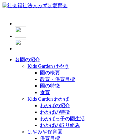
各園の紹介
Kids Garden けやき
園の概要
教育・保育目標
園の特徴
食育
Kids Garden わかば
わかばの紹介
わかばの特徴
わかばっ子の園生活
わかばの取り組み
はやみや保育園
保育目標