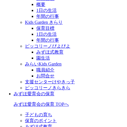
概要
1日の生活
年間の行事
Kids Garden きらり
保育目標
1日の生活
年間の行事
ピッコリーノぴよぴよ
みずほ式教育
園生活
みらいKids Garden
職員紹介
お問合せ
支援センターけやきっ子
ピッコリーノきらきら
みずほ愛育会の保育
みずほ愛育会の保育 TOPへ
子どもの育ち
保育のポイント
みずほ式教育