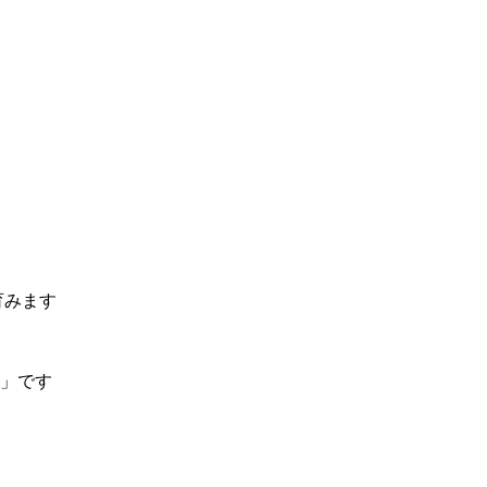
育みます
」です