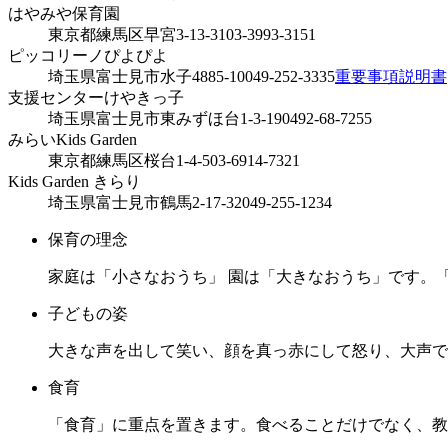
はやみや保育園
東京都練馬区早宮3-13-31
03-3993-3151
ピッコリーノぴよぴよ
埼玉県富士見市水子4885-10
049-252-3335
重要事項説明書
支援センターけやきっ子
埼玉県富士見市東みずほ台1-3-19
0492-68-7255
みらいKids Garden
東京都練馬区桜台1-4-5
03-6914-7321
Kids Garden きらり
埼玉県富士見市鶴馬2-17-32
049-255-1234
保育の理念
家庭は「小さなおうち」 園は「大きなおうち」です。
子どもの姿
大きな声を出して笑い、顔を真っ赤にして怒り、大声で
食育
「食育」に重点を置きます。食べることだけでなく、教