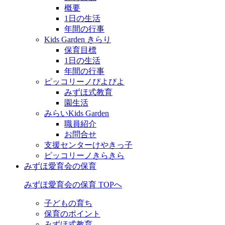
概要
1日の生活
年間の行事
Kids Garden きらり
保育目標
1日の生活
年間の行事
ピッコリーノぴよぴよ
みずほ式教育
園生活
みらいKids Garden
職員紹介
お問合せ
支援センターけやきっ子
ピッコリーノきらきら
みずほ愛育会の保育
みずほ愛育会の保育 TOPへ
子どもの育ち
保育のポイント
みずほ式教育