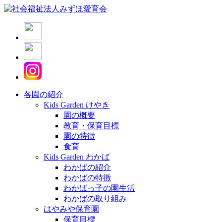
各園の紹介
Kids Garden けやき
園の概要
教育・保育目標
園の特徴
食育
Kids Garden わかば
わかばの紹介
わかばの特徴
わかばっ子の園生活
わかばの取り組み
はやみや保育園
保育目標