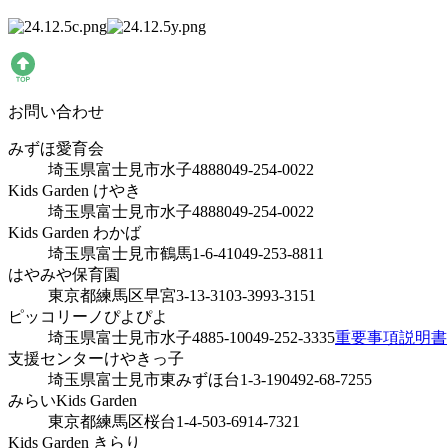
お問い合わせ
みずほ愛育会
埼玉県富士見市水子4888
049-254-0022
Kids Garden けやき
埼玉県富士見市水子4888
049-254-0022
Kids Garden わかば
埼玉県富士見市鶴馬1-6-41
049-253-8811
はやみや保育園
東京都練馬区早宮3-13-31
03-3993-3151
ピッコリーノぴよぴよ
埼玉県富士見市水子4885-10
049-252-3335
重要事項説明書
支援センターけやきっ子
埼玉県富士見市東みずほ台1-3-19
0492-68-7255
みらいKids Garden
東京都練馬区桜台1-4-5
03-6914-7321
Kids Garden きらり